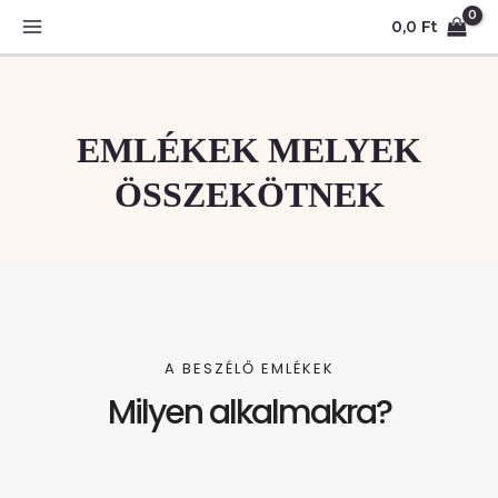
Skip
MAIN
0,0
Ft
to
MENU
content
EMLÉKEK MELYEK
ÖSSZEKÖTNEK
A BESZÉLŐ EMLÉKEK
Milyen alkalmakra?