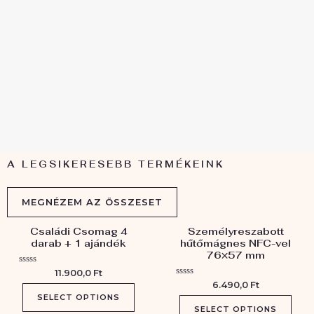
A LEGSIKERESEBB TERMÉKEINK
MEGNÉZEM AZ ÖSSZESET
Családi Csomag 4
Személyreszabott
darab + 1 ajándék
hűtőmágnes NFC-vel
76×57 mm
É
11.900,0
Ft
r
É
6.490,0
Ft
t
r
é
SELECT OPTIONS
t
k
é
SELECT OPTIONS
e