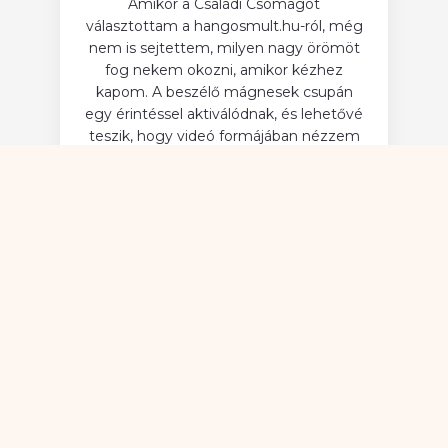
Amikor a Családi Csomagot
választottam a hangosmult.hu-ról, még
nem is sejtettem, milyen nagy örömöt
fog nekem okozni, amikor kézhez
kapom. A beszélő mágnesek csupán
egy érintéssel aktiválódnak, és lehetővé
teszik, hogy videó formájában nézzem
vissza az összes emlékemet.
Egyszerűen imádom! Köszönöm.
5





/
Kovácsné Kornélia
5
Hah, ezek a beszélő mágnesek valami
őrület, komolyan! Csak odatartom a