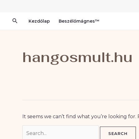
Skip
Search
to
for:
content
Search
Kezdőlap
Beszélőmágnes™
hangosmult.hu
It seems we can’t find what you’re looking for.