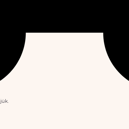
tjük.