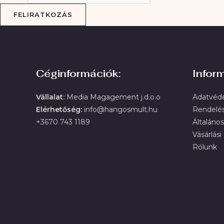
FELIRATKOZÁS
Céginformációk:
Infor
Vállalat:
Media Magagement j.d.o.o
Adatvéde
Elérhetőség:
info@hangosmult.hu
Rendelé
+3670 743 1189
Általános
Vásárlási
Rólunk