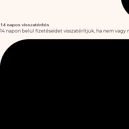
14 napos visszatérítés
14 napon belül fizetéseidet visszatérítjük, ha nem vag