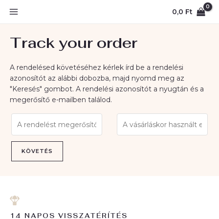
Skip
MAIN
0,0
Ft
to
MENU
content
Track your order
A rendelésed követéséhez kérlek írd be a rendelési
azonosítót az alábbi dobozba, majd nyomd meg az
"Keresés" gombot. A rendelési azonosítót a nyugtán és a
megerősítő e-mailben találod.
KÖVETÉS
14 NAPOS VISSZATÉRÍTÉS