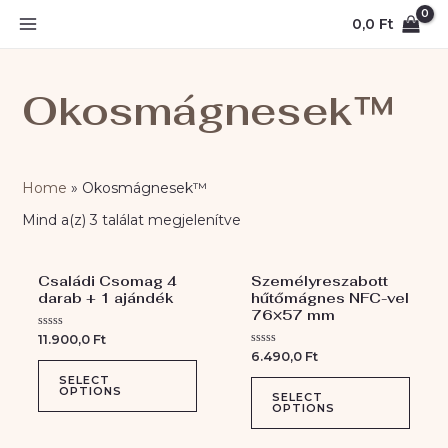
Skip
MAIN
0,0
Ft
to
MENU
content
Okosmágnesek™
Home
»
Okosmágnesek™
Mind a(z) 3 találat megjelenítve
Családi Csomag 4
Személyreszabott
darab + 1 ajándék
hűtőmágnes NFC-vel
76×57 mm
Értékelés:
11.900,0
Ft
0
Értékelés:
6.490,0
Ft
/
0
5
/
SELECT
OPTIONS
5
SELECT
OPTIONS