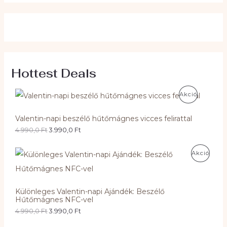
Hottest Deals
A
Akció
K
Valentin-napi beszélő hűtőmágnes vicces felirattal
C
4.990,0
Ft
3.990,0
Ft
I
A
Akció
Ó
K
S
C
Különleges Valentin-napi Ajándék: Beszélő
T
Hűtőmágnes NFC-vel
I
4.990,0
Ft
3.990,0
Ft
E
Ó