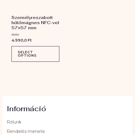
Személyreszabott
hűtőmágnes NFC-vel
57×57 mm
Értékelés:
4.990,0
Ft
0
/
5
SELECT
OPTIONS
Információ
Rólunk
Rendelés menete