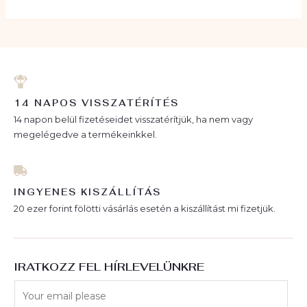
R
S
M
T
É
E
K
R
14 NAPOS VISSZATÉRÍTÉS
M
14 napon belül fizetéseidet visszatérítjük, ha nem vagy
É
megelégedve a termékeinkkel.
K
INGYENES KISZÁLLÍTÁS
20 ezer forint fölötti vásárlás esetén a kiszállítást mi fizetjük.
IRATKOZZ FEL HÍRLEVELÜNKRE